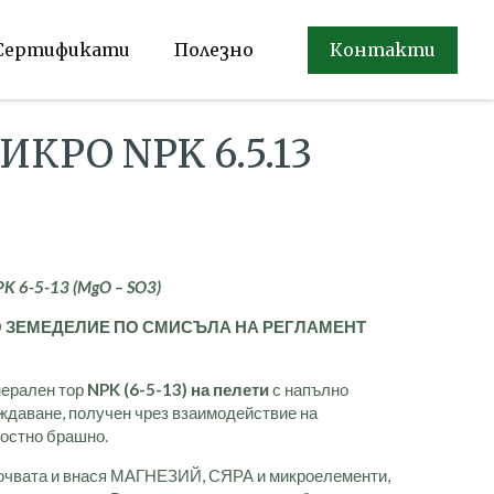
Сертификати
Полезно
Контакти
КРО NPK 6.5.13
)
PK
6-5-13 (
MgO
–
SO
3)
 ЗЕМЕДЕЛИЕ ПО СМИСЪЛА НА РЕГЛАМЕНТ
нерален тор
NPK (6-5-13)
на пелети
с напълно
ождаване, получен чрез взаимодействие на
костно брашно.
очвата и внася МАГНЕЗИЙ, СЯРА и микроелементи,