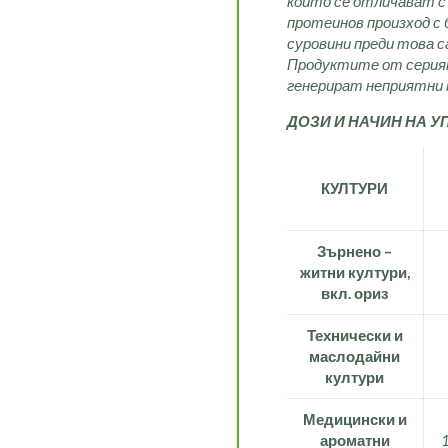
които се отличават с
протеинов произход с 
суровини преди това с
Продуктите от сери
генерират неприятни 
ДОЗИ И НАЧИН НА У
КУЛТУРИ
Зърнено –
житни култури,
вкл. ориз
Технически и
маслодайни
култури
Медицински и
ароматни