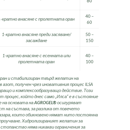
80
40 –
1-кратно внасяне с пролетната оран
60
1-кратно внасяне преди засяване/
50 –
засаждане
150
1-кратно внасяне с есенната или
40 –
пролетната оран
100
иран и стабилизиран твърд желатин на
 азот, получен чрез иновативния процес ILSA
ращо и комплексообразуващо действие. Този
 процес, който днес само „Илса“ е в състояние
е на основата на
AGROGEL®
осигуряват
т на състава, за разлика от повечето
азара, които обикновено нямат нито постоянна
проучване. Хидролизираният желатин за
 стопанство няма никакви ограничения за