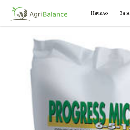
Начало
За н