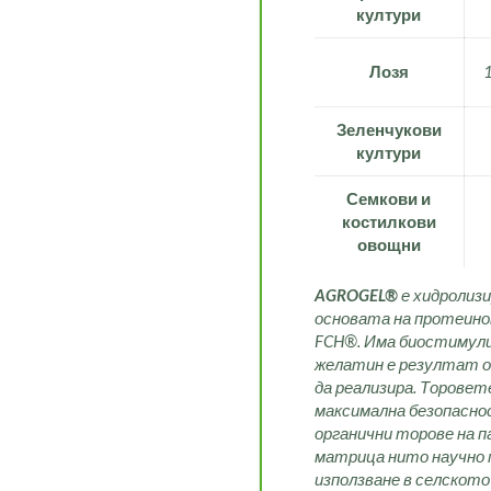
култури
Лозя
Зеленчукови
култури
Семкови и
костилкови
овощни
AGROGEL®
е хидролиз
основата на протеинов
FCH®. Има биостимули
желатин е резултат от
да реализира. Торовет
максимална безопаснос
органични торове на п
матрица нито научно 
използване в селското