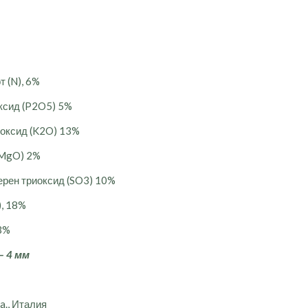
т (N), 6%
ксид (P2O5) 5%
 оксид (K2O) 13%
(MgO) 2%
ерен триоксид (SO3) 10%
), 18%
3%
– 4 мм
a., Италия