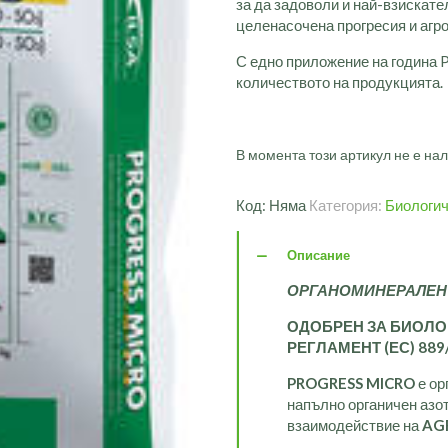
за да задоволи и най-взискате
целенасочена прогресия и агр
С едно приложение на година
количеството на продукцията.
В момента този артикул не е нал
Код:
Няма
Категория:
Биологич
Описание
ОРГАНОМИНЕРАЛЕН
ОДОБРЕН ЗА БИОЛО
РЕГЛАМЕНТ (ЕС) 889
PROGRESS MICRO
е ор
напълно органичен азо
взаимодействие на
AG