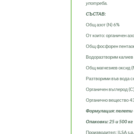
употреба.
СЪСТАВ:
Общ азот (N) 6%
От които: органичен азо
Общ фосфорен пентао
Водоразтворим калиев
Общ магнезиев оксид 
Разтворими във вода с
Органичен въглерод (С
Органично вещество 4
Формулация: пелети 
Опаковки: 25 и 500 кг
Производител: ILSA s.p.