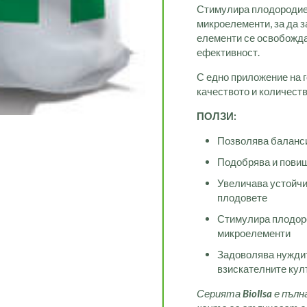
Стимулира плодородие
микроелементи, за да з
елементи се освобожда
ефективност.
С едно приложение на
качеството и количеств
ПОЛЗИ:
Позволява баланси
Подобрява и повиш
Увеличава устойчи
плодовете
Стимулира плодоро
микроелементи
Задоволява нуждит
взискателните кул
Серията
BioIlsa
е пълн