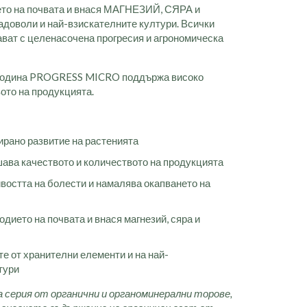
то на почвата и внася МАГНЕЗИЙ, СЯРА и
адоволи и най-взискателните култури. Всички
ват с целенасочена прогресия и агрономическа
 година PROGRESS MICRO поддържа високо
ото на продукцията.
рано развитие на растенията
ава качеството и количеството на продукцията
востта на болести и намалява окапването на
дието на почвата и внася магнезий, сяра и
е от хранителни елементи и на най-
тури
а серия от органични и органоминерални торове,