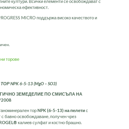
лните култури. Всички елементи се освобождават с
ономическа ефективност.
 PROGRESS MICRO поддържа високо качеството и
ичен.
ни торове
 ТОР
NPK
6-5-13 (
MgO
–
SO
3)
ГИЧНО ЗЕМЕДЕЛИЕ ПО СМИСЪЛА НА
/2008
ганоминерален тор
NPK (6-5-13)
на пелети
с
т с бавно освобождаване, получен чрез
ROGEL®
калиев сулфат и костно брашно.