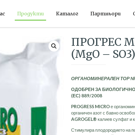
ас
Продукти
Каталог
Партньори
ПРОГРЕС МИ
(MgO – SO3
ОРГАНОМИНЕРАЛЕН ТОР
N
ОДОБРЕН ЗА БИОЛОГИЧНО
(ЕС) 889/2008
PROGRESS MICRO
е органоми
органичен азот с бавно освоб
AGROGEL®
калиев сулфат и 
Стимулира плодородието на п