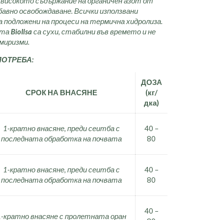
 високото съдържание на органичен азот от
бавно освобождаване. Всички използвани
а подложени на процеси на термична хидролиза.
ята
BioIlsa
са сухи, стабилни във времето и не
миризми.
ПОТРЕБА:
ДОЗА
СРОК НА ВНАСЯНЕ
(кг/
дка)
1-кратно внасяне, преди сеитба с
40 –
последната обработка на почвата
80
1-кратно внасяне, преди сеитба с
40 –
последната обработка на почвата
80
40 –
1-кратно внасяне с пролетната оран