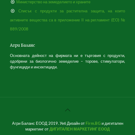
Министерство на земеделието и храните
Списък с продукти за растителна защита, на които
активните вещeства са в приложение ІІ на регламент (ЕО) №
889/2008
Агри Баланс
Основната дейност на фирмата ни е търговия с продукти,
одобрени за биологично земеделие – торове, стимулатори,
фунгициди и инсектициди.
Агри Баланс ЕООД
2019. Уеб Дизайн от
Firm.BG
и дигитален
маркетинг от
ДИГИТАЛЕН МАРКЕТИНГ ЕООД