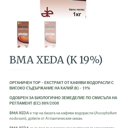
BMA XEDA (K 19%)
ОРГАНИЧЕН ТОР
– ЕКСТРАКТ ОТ КАФЯВИ ВОДОРАСЛИ С
ВИСОКО СЪДЪРЖАНИЕ НА КАЛИЙ (К) – 19%
ОДОБРЕН ЗА БИОЛОГИЧНО ЗЕМЕДЕЛИЕ ПО СМИСЪЛА НА
РЕГЛАМЕНТ (ЕС) 889/2008
BMA
XEDA
е тор на базата на кафяви водорасли (Ascophyllum
nodosum), добити от Атлантическия океан.
BMA
XEDA
съдържа във висока концентрация въглехидрати,