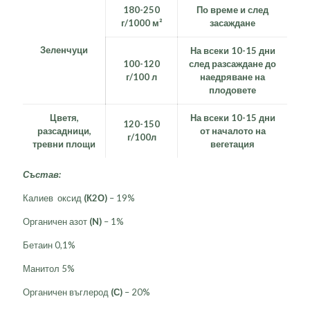
180-250
По време и след
г/1000 м²
засаждане
Зеленчуци
На всеки 10-15 дни
100-120
след разсаждане до
г/100 л
наедряване на
плодовете
Цветя,
На всеки 10-15 дни
120-150
разсадници,
от началото на
г/100л
тревни площи
вегетация
Състав:
Калиев оксид
(К2О)
– 19%
Органичен азот
(N)
– 1%
Бетаин 0,1%
Манитол 5%
Органичен въглерод
(С)
– 20%