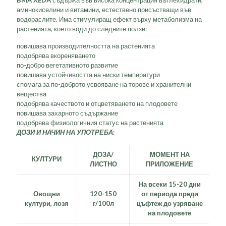
аминокиселини и витамини, естествено присъстващи във
водораслите. Има стимулиращ ефект върху метаболизма на
растенията, което води до следните ползи:
повишава производителността на растенията
подобрява вкореняването
по-добро вегетативното развитие
повишава устойчивостта на ниски температури
спомага за по-доброто усвояване на торове и хранителни
вещества
подобрява качеството и отцветяването на плодовете
повишава захарното съдържание
подобрява физиологичния статус на растенията
ДОЗИ И НАЧИН НА УПОТРЕБА:
ДОЗА/
МОМЕНТ НА
КУЛТУРИ
ЛИСТНО
ПРИЛОЖЕНИЕ
На всеки 15-20 дни
Овощни
120-150
от периода преди
култури
,
лозя
г/100л
цъфтеж до узряване
на плодовете