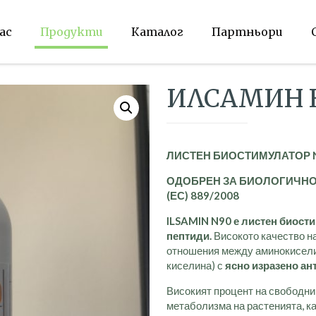
ас
Продукти
Каталог
Партньори
ИЛСАМИН Н 
ЛИСТЕН БИОСТИМУЛАТОР
ОДОБРЕН ЗА БИОЛОГИЧНО
(ЕС) 889/2008
ILSAMIN N90
е листен биости
пептиди.
Високото качество н
отношения между аминокиселин
киселина) с
ясно изразено ан
Високият процент на свободни
метаболизма на растенията, к