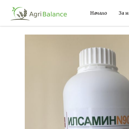
Начало
За н