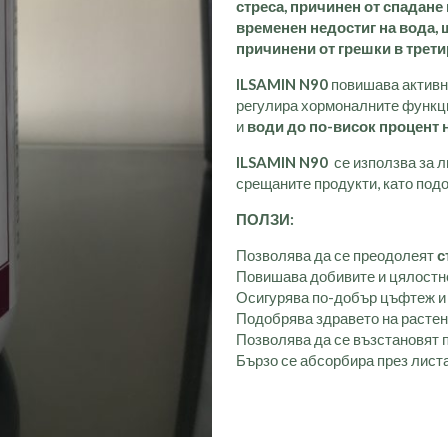
стреса, причинен от спадане
временен недостиг на вода, 
причинени от грешки в трети
ILSAMIN N90
повишава активно
регулира хормоналните функци
и
води до по-висок процент н
ILSAMIN N90
се използва за л
срещаните продукти, като под
ПОЛЗИ:
Позволява да се преодолеят
с
Повишава добивите и цялостно
Осигурява по-добър цъфтеж и
Подобрява здравето на расте
Позволява да се възстановят 
Бързо се абсорбира през листа