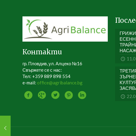
После
ГР
ЕСЕ
ТРАЙН
Контакти
НАСА
11.
гр. Пловдив, ул. Алцеко №16
Свържете се с нас:
ТРЕ
Тел: +359 889 898 554
ЗЪРНЕ
КУЛТ
e-mail:
office@agribalance.bg
ЗАСЯВ
22.