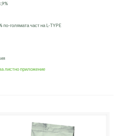
8,9%
 по-голямата част на L-TYPE
лия
за листно приложение