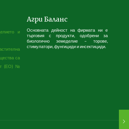
Агри Баланс
Основната дейност на фирмата ни е
делието и
търговия с продукти, одобрени за
биологично земеделие – торове,
стимулатори, фунгициди и инсектициди.
астителна
ещeства са
нт (ЕО) №