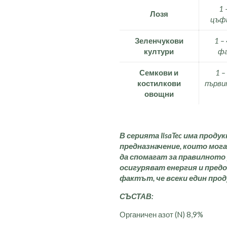
1 
Лозя
цъфт
Зеленчукови
1 –
култури
фа
Семкови и
1 –
костилкови
първи
овощни
В серията
IlsaTec
има продук
предназначение, които мог
да спомагат за правилното
осигуряват енергия и предо
фактът, че всеки един прод
СЪСТАВ:
Органичен азот (N) 8,9%