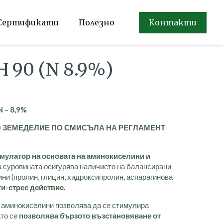
Сертификати
Полезно
Контакти
90 (N 8.9%)
N
– 8,9%
 ЗЕМЕДЕЛИЕ ПО СМИСЪЛА НА РЕГЛАМЕНТ
мулатор на основата на аминокиселини и
а суровината осигурява наличието на балансирани
и (пролин, глицин, хидроксипролин, аспарагинова
ти-стрес действие.
 аминокиселини позволява да се стимулира
ато се
позволява бързото възстановяване от