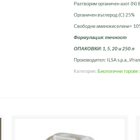
Разтворим органичен азот (N) 
Органичен въглерод (C) 25%
Свободни аминокиселини> 10%
Формулация: течност
ОПАКОВКИ: 1, 5, 20 и 250 л
Производител: ILSA s.p.a., Ита
Категория:
Биологични торове 