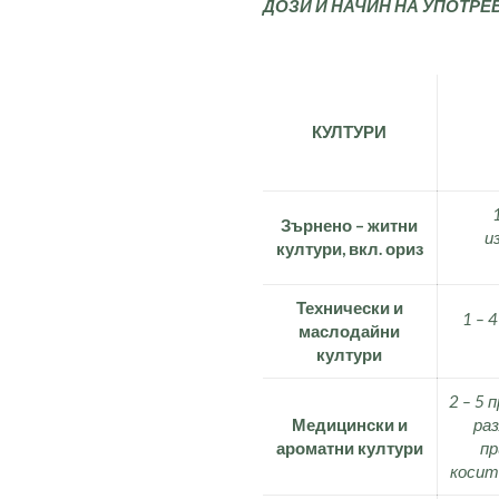
ДОЗИ И НАЧИН НА УПОТРЕБ
КУЛТУРИ
Зърнено – житни
и
култури, вкл. ориз
Технически и
1 – 
маслодайни
култури
2 – 5 
Медицински и
раз
ароматни култури
пр
коситб