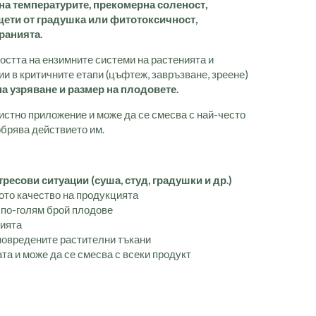
 на температурите, прекомерна соленост,
щети от градушка или фитотоксичност,
ранията.
стта на ензимните системи на растенията и
и в критичните етапи (цъфтеж, завръзване, зреене)
а узряване и размер на плодовете.
истно приложение и може да се смесва с най-често
обрява действието им.
тресови ситуации (суша, студ, градушки и др.)
то качество на продукцията
 по-голям брой плодове
нията
повредените растителни тъкани
та и може да се смесва с всеки продукт