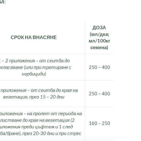
А:
ДОЗА
(мл/дка;
СРОК НА ВНАСЯНЕ
мл/100кг
семена)
1 – 2 приложения – от сеитба до
зкласяване (или при третиране с
250 – 400
хербициди)
4 приложения – от сеитба до края на
250 – 400
вегетация, през 15 – 20 дни
приложения – на пролет от периода на
листване до края на вегетация (2
160 – 250
иложения преди цъфтеж и 1 след
а/бране), през 20-30 дни и при стрес