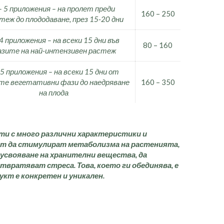
– 5 приложения – на пролет преди
160 – 250
еж до плододаване, през 15-20 дни
 4 приложения – на всеки 15 дни във
80 – 160
зите на най-интензивен растеж
 5 приложения – на всеки 15 дни от
те вегетативни фази до наедряване
160 – 350
на плода
ти с много различни характеристики и
ат да стимулират метаболизма на растенията,
 усвояване на хранителни вещества, да
твратяват стреса. Това, което ги обединява, е
укт е конкретен и уникален.